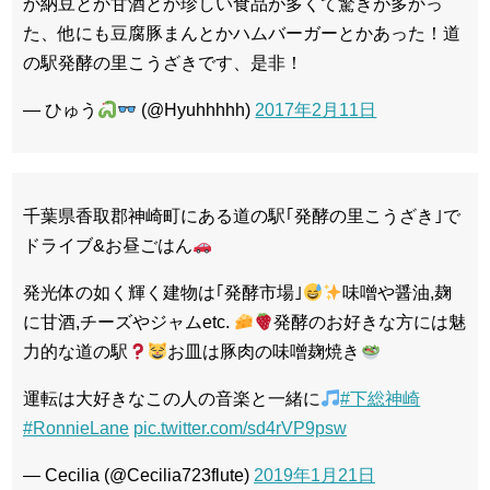
か納豆とか甘酒とか珍しい食品が多くて驚きが多かっ
た、他にも豆腐豚まんとかハムバーガーとかあった！道
の駅発酵の里こうざきです、是非！
— ひゅう
(@Hyuhhhhh)
2017年2月11日
千葉県香取郡神崎町にある道の駅｢発酵の里こうざき｣で
ドライブ&お昼ごはん
発光体の如く輝く建物は｢発酵市場｣
味噌や醤油,麹
に甘酒,チーズやジャムetc.
発酵のお好きな方には魅
力的な道の駅
お皿は豚肉の味噌麹焼き
運転は大好きなこの人の音楽と一緒に
#下総神崎
#RonnieLane
pic.twitter.com/sd4rVP9psw
— Cecilia (@Cecilia723flute)
2019年1月21日