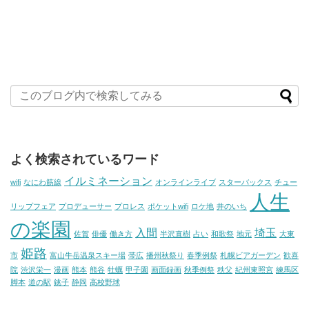
よく検索されているワード
イルミネーション
wifi
なにわ筋線
オンラインライブ
スターバックス
チュー
人生
リップフェア
プロデューサー
プロレス
ポケットwifi
ロケ地
井のいち
の楽園
入間
埼玉
佐賀
俳優
働き方
半沢直樹
占い
和歌祭
地元
大東
姫路
市
富山牛岳温泉スキー場
帯広
播州秋祭り
春季例祭
札幌ビアガーデン
歓喜
院
渋沢栄一
漫画
熊本
熊谷
牡蠣
甲子園
画面録画
秋季例祭
秩父
紀州東照宮
練馬区
脚本
道の駅
銚子
静岡
高校野球