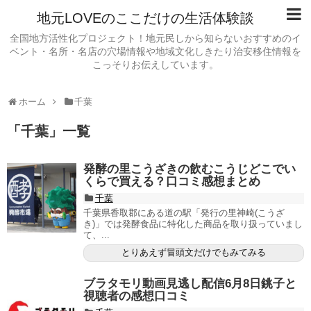
地元LOVEのここだけの生活体験談
全国地方活性化プロジェクト！地元民しから知らないおすすめのイ
ベント・名所・名店の穴場情報や地域文化しきたり治安移住情報を
こっそりお伝えしています。
ホーム
千葉
「
千葉
」
一覧
発酵の里こうざきの飲むこうじどこでい
くらで買える？口コミ感想まとめ
千葉
千葉県香取郡にある道の駅「発行の里神崎(こうざ
き)」では発酵食品に特化した商品を取り扱っていまし
て、...
とりあえず冒頭文だけでもみてみる
ブラタモリ動画見逃し配信6月8日銚子と
視聴者の感想口コミ