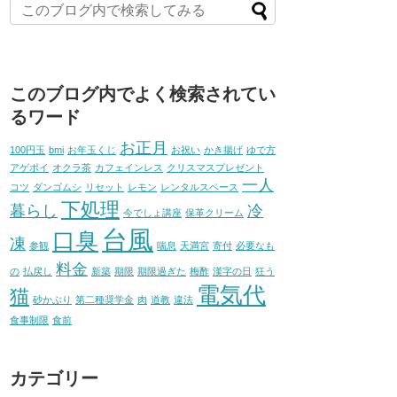
このブログ内でよく検索されてい
るワード
お正月
100円玉
bmi
お年玉くじ
お祝い
かき揚げ
ゆで方
アゲポイ
オクラ茶
カフェインレス
クリスマスプレゼント
一人
コツ
ダンゴムシ
リセット
レモン
レンタルスペース
下処理
暮らし
冷
今でしょ講座
保革クリーム
台風
口臭
凍
参観
喘息
天満宮
寄付
必要なも
料金
の
払戻し
新築
期限
期限過ぎた
梅酢
漢字の日
狂う
電気代
猫
砂かぶり
第二種奨学金
肉
道教
違法
食事制限
食前
カテゴリー