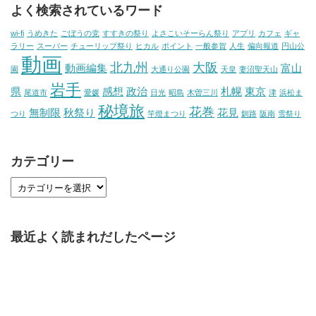
よく検索されているワード
wi-fi
うめきた
ごぼうの党
すすきの祭り
よさこいそーらん祭り
アプリ
カフェ
ギャ
ラリー
スーパー
チューリップ祭り
ヒカル
ポイント
一般参賀
人生
偏向報道
円山公
動画
北九州
大阪
動画編集
富山
園
大通り公園
天皇
妻沼聖天山
岩手
県
感想
政治
札幌
東京
尾道市
愛媛
日光
昭島
木曽三川
津
浜松ま
秘境旅
花巻
無制限
秋祭り
花見
つり
竿燈まつり
釧路
阪南
雪祭り
カテゴリー
最近よく読まれだしたページ