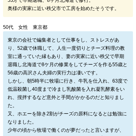
53才で早期退職、8ヶ月北海道で修行。
奥様の実家に近い秩父市で工房を始めたそうです。
50代 女性 東京都
東京の会社で編集者として仕事をし、ストレスがあ
り、52歳で休職して、人生一度切りとチーズ料理の教
室に通っていた縁もあり、妻の実家に近い秩父で早期
退職し北海道で8ケ月の修業をしてチーズを作る55歳と
56歳の高沢さん夫婦の実行力は凄いです。
しかし、朝5時半に牧場に行き、牛乳を仕入れ、63度で
低温殺菌し40度まで冷まし乳酸菌を入れ凝乳酵素をい
れ、撹拌するなど意外と手間がかかるのだと知りまし
た。
又、ホエーを除き2割がチーズの原料になるとは勉強に
なりました。
少年の頃から牧場で働くのが夢だったと言いますが、