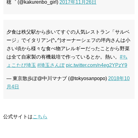
穂゛ (@kakurenbo_girl)
2017年11月26日
夕食は秩父駅から歩いてすぐの人気レストラン「サルベ
ージ」でイタリアン(^｡^)オーナーシェフの坪内さんは小
さい頃から様々な食べ物アレルギーだったことから野菜
は全て自家製の有機栽培で作っているとか。熱い。
#ち
ょこたび埼玉
#埼玉さんぽ
pic.twitter.com/n4eg2YPzY9
— 東京散歩ぽ@中川マナブ (@tokyosanpopo)
2018年10
月4日
公式サイトは
こちら