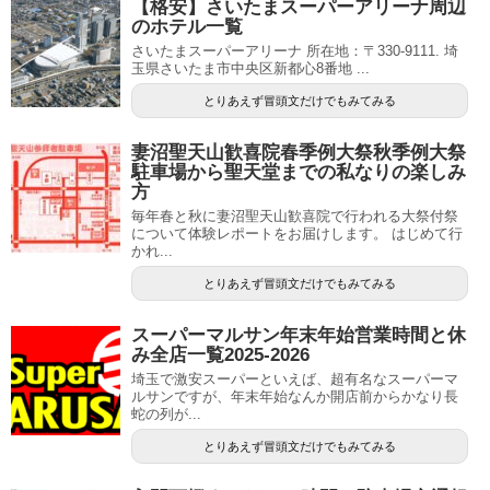
【格安】さいたまスーパーアリーナ周辺
のホテル一覧
さいたまスーパーアリーナ 所在地：〒330-9111. 埼
玉県さいたま市中央区新都心8番地 ...
とりあえず冒頭文だけでもみてみる
妻沼聖天山歓喜院春季例大祭秋季例大祭
駐車場から聖天堂までの私なりの楽しみ
方
毎年春と秋に妻沼聖天山歓喜院で行われる大祭付祭
について体験レポートをお届けします。 はじめて行
かれ...
とりあえず冒頭文だけでもみてみる
スーパーマルサン年末年始営業時間と休
み全店一覧2025-2026
埼玉で激安スーパーといえば、超有名なスーパーマ
ルサンですが、年末年始なんか開店前からかなり長
蛇の列が...
とりあえず冒頭文だけでもみてみる