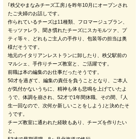
｢秩父やまなみチーズ工房｣を昨年10月にオープンされ
たご夫婦のお話しです。
作られているチーズは11種類、フロマージュブラン、
モッツァレラ、聞き慣れたチーズにスカモルツァ、プ
ティ等々、どれもご主人の手作り、包装等の担当は奥
様だそうです。
地元のイタリアンレストランに卸したり、秩父駅前の
マルシェ、手作りチーズ教室と、ご活躍です。
前職は本の編集のお仕事だったそうです。
50才を過ぎて、編集の責任を負うこととなり、ご本人
が気付かないうちに、精神も体も悲鳴を上げていたよ
うで、体調を崩され、52才で1年間休職、その間、｢人
生一回なので、次何か新しいことをしよう｣と決めたそ
うです。
チーズ教室に通われた経験もあり、チーズを作りたい
と、