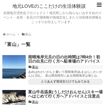
地元LOVEのここだけの生活体験談
全国地方活性化プロジェクト！地元民しから知らないおすすめのイ
ベント・名所・名店の穴場情報や地域文化しきたり治安移住情報を
こっそりお伝えしています。
ホーム
富山
「
富山
」
一覧
雨晴海岸元旦の日の出時間は7時4分！初
日の出見に行く方へ駐車場のアドバイス
富山
あめはれかいがんと書いて雨晴海岸(あまはらしかいが
ん)と読む。 富山県高岡市にある雨晴海岸は海と山...
とりあえず冒頭文だけでもみてみる
富山牛岳温泉(うしだけおんせん)スキー場
へはじめて行く方へアドバイスと注意点
富山