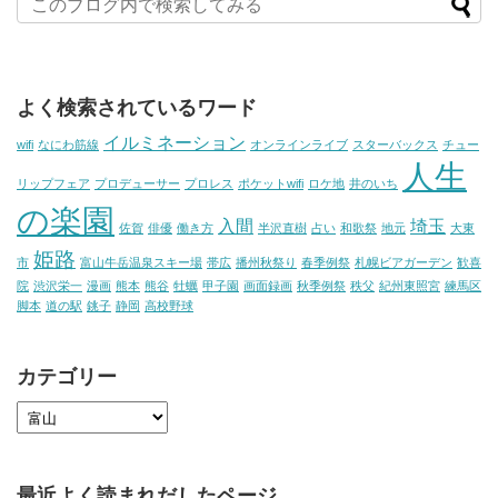
よく検索されているワード
イルミネーション
wifi
なにわ筋線
オンラインライブ
スターバックス
チュー
人生
リップフェア
プロデューサー
プロレス
ポケットwifi
ロケ地
井のいち
の楽園
入間
埼玉
佐賀
俳優
働き方
半沢直樹
占い
和歌祭
地元
大東
姫路
市
富山牛岳温泉スキー場
帯広
播州秋祭り
春季例祭
札幌ビアガーデン
歓喜
院
渋沢栄一
漫画
熊本
熊谷
牡蠣
甲子園
画面録画
秋季例祭
秩父
紀州東照宮
練馬区
脚本
道の駅
銚子
静岡
高校野球
カテゴリー
最近よく読まれだしたページ