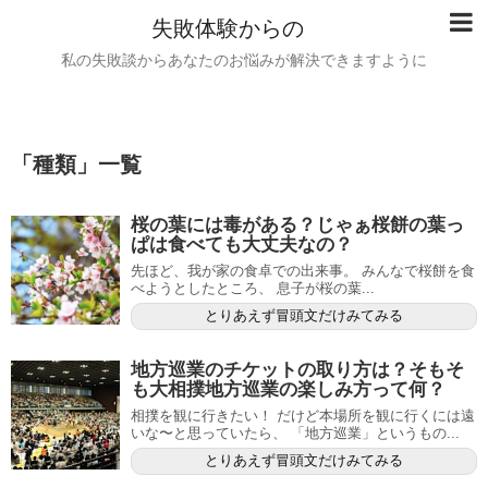
失敗体験からの
私の失敗談からあなたのお悩みが解決できますように
「
種類
」
一覧
桜の葉には毒がある？じゃぁ桜餅の葉っ
ぱは食べても大丈夫なの？
先ほど、我が家の食卓での出来事。 みんなで桜餅を食
べようとしたところ、 息子が桜の葉...
とりあえず冒頭文だけみてみる
地方巡業のチケットの取り方は？そもそ
も大相撲地方巡業の楽しみ方って何？
相撲を観に行きたい！ だけど本場所を観に行くには遠
いな〜と思っていたら、 「地方巡業」というもの...
とりあえず冒頭文だけみてみる