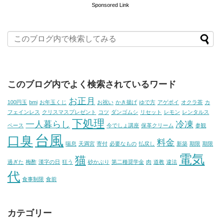
Sponsored Link
このブログ内でよく検索されているワード
お正月
100円玉
bmi
お年玉くじ
お祝い
かき揚げ
ゆで方
アゲポイ
オクラ茶
カ
フェインレス
クリスマスプレゼント
コツ
ダンゴムシ
リセット
レモン
レンタルス
下処理
一人暮らし
冷凍
ペース
今でしょ講座
保革クリーム
参観
台風
口臭
料金
喘息
天満宮
寄付
必要なもの
払戻し
新築
期限
期限
電気
猫
過ぎた
梅酢
漢字の日
狂う
砂かぶり
第二種奨学金
肉
道教
違法
代
食事制限
食前
カテゴリー