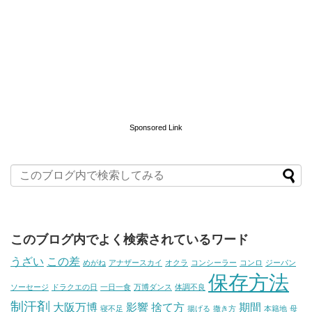
Sponsored Link
このブログ内でよく検索されているワード
うざい
この差
めがね
アナザースカイ
オクラ
コンシーラー
コンロ
ジーパン
保存方法
ソーセージ
ドラクエの日
一日一食
万博ダンス
体調不良
制汗剤
大阪万博
影響
捨て方
期間
寝不足
揚げる
撒き方
本籍地
母