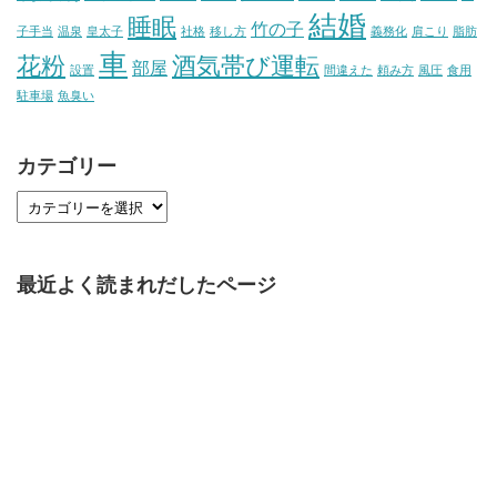
結婚
睡眠
竹の子
子手当
温泉
皇太子
社格
移し方
義務化
肩こり
脂肪
車
花粉
酒気帯び運転
部屋
設置
間違えた
頼み方
風圧
食用
駐車場
魚臭い
カテゴリー
最近よく読まれだしたページ