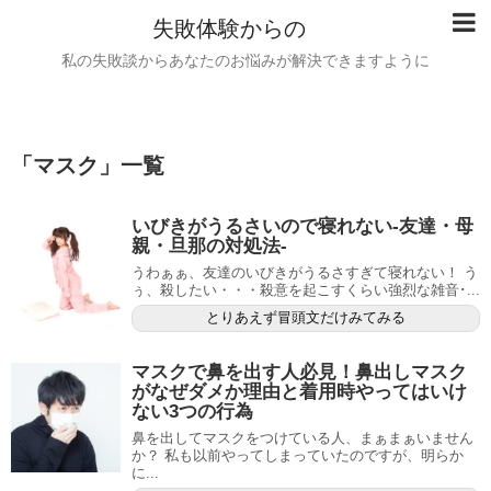
失敗体験からの
私の失敗談からあなたのお悩みが解決できますように
「
マスク
」
一覧
いびきがうるさいので寝れない-友達・母
親・旦那の対処法-
うわぁぁ、友達のいびきがうるさすぎて寝れない！ う
ぅ、殺したい・・・殺意を起こすくらい強烈な雑音･...
とりあえず冒頭文だけみてみる
マスクで鼻を出す人必見！鼻出しマスク
がなぜダメか理由と着用時やってはいけ
ない3つの行為
鼻を出してマスクをつけている人、まぁまぁいません
か？ 私も以前やってしまっていたのですが、明らか
に...