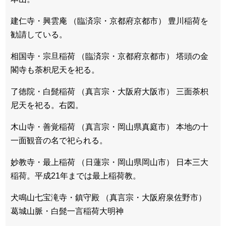
建仁寺・興雲庵 （臨済宗・京都府京都市） 豊川稲荷を
勧請している。
相国寺・宗旦稲荷 （臨済宗・京都府京都市） 塔頭の金
閣寺も荼枳尼天を祀る。
了徳院・白髭稲荷 （真言宗・大阪府大阪市） 三面荼枳
尼天を祀る。右図。
木山寺・善覚稲荷 （真言宗・岡山県真庭市） 本地の十
一面観音の名で祀られる。
妙教寺・最上稲荷 （日蓮宗・岡山県岡山市） 日本三大
稲荷。平成21年までは最上稲荷教。
犬鳴山七宝滝寺・鎮守殿 （真言宗・大阪府泉佐野市）
葛城山脈・白髭一言稲荷大明神