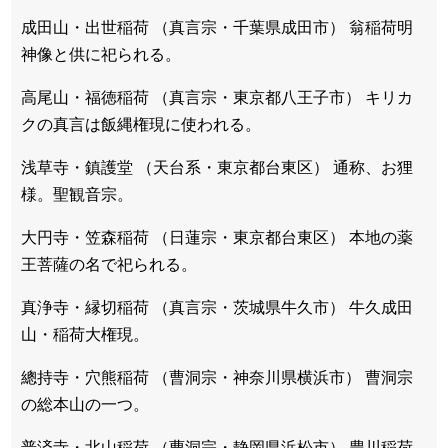
成田山・出世稲荷 （真言宗・千葉県成田市） 翁稲荷明
神像と供に祀られる。
高尾山・福徳稲荷 （真言宗・東京都八王子市） キリカ
クの真言は飯縄権現に使われる。
浅草寺・鎮護堂 （天台系・東京都台東区） 通称、お狸
様。聖観音宗。
大円寺・笠森稲荷 （日蓮宗・東京都台東区） 本地の薬
王菩薩の名で祀られる。
真浄寺・縁切稲荷 （真言宗・茨城県牛久市） 牛久成田
山・稲荷大権現。
總持寺・穴熊稲荷 （曹洞宗・神奈川県横浜市） 曹洞宗
の総本山の一つ。
普済寺・北山稲荷 （曹洞宗・静岡県浜松市） 豊川稲荷