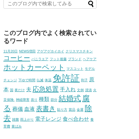
このブログ内でよく検索されてい
るワード
11月20日
NEWS増田
アゲアゲホイホイ
クリスマスチキン
コーヒー
バニラエア
フット後藤
ブランド
ヘアケア
ホットカーペット
マスコット
モデル
免許証
原
チェンジ
下ゆで時間
仏滅
体温
利子
応急処置
本
夫
手入れ
国
夜だけ
文例
浸漬
火
結婚式
腐
種類
災保険.
神経障害
祟り
節分
る
除
表書き
葬儀
血液
貼り方
賞品
金運
去
電子レンジ
食べ合わせ
雑菌
雨上がり
養
育費
黄ばみ