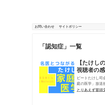
お問い合わせ
サイトポリシー
「
認知症
」
一覧
【たけし
視聴者の
ビートたけし司
庭の医学」放送後
とりあえず冒頭