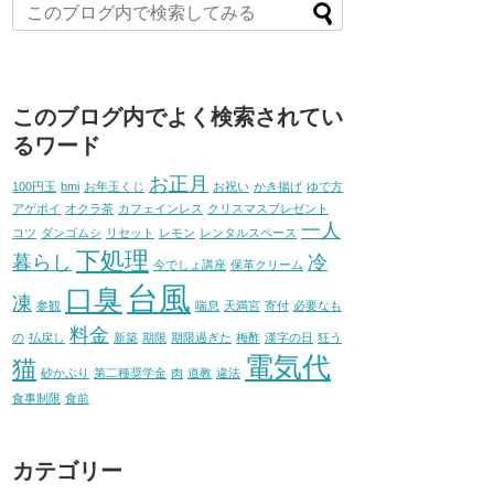
このブログ内でよく検索されてい
るワード
お正月
100円玉
bmi
お年玉くじ
お祝い
かき揚げ
ゆで方
アゲポイ
オクラ茶
カフェインレス
クリスマスプレゼント
一人
コツ
ダンゴムシ
リセット
レモン
レンタルスペース
下処理
暮らし
冷
今でしょ講座
保革クリーム
台風
口臭
凍
参観
喘息
天満宮
寄付
必要なも
料金
の
払戻し
新築
期限
期限過ぎた
梅酢
漢字の日
狂う
電気代
猫
砂かぶり
第二種奨学金
肉
道教
違法
食事制限
食前
カテゴリー