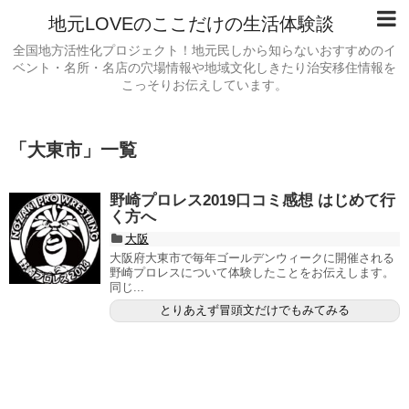
地元LOVEのここだけの生活体験談
全国地方活性化プロジェクト！地元民しから知らないおすすめのイ
ベント・名所・名店の穴場情報や地域文化しきたり治安移住情報を
こっそりお伝えしています。
「
大東市
」
一覧
野崎プロレス2019口コミ感想 はじめて行
く方へ
大阪
大阪府大東市で毎年ゴールデンウィークに開催される
野崎プロレスについて体験したことをお伝えします。
同じ...
とりあえず冒頭文だけでもみてみる