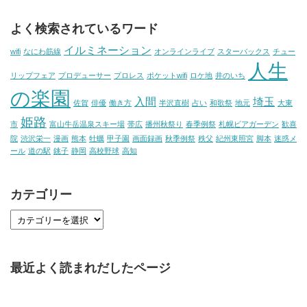
よく検索されているワード
イルミネーション
wifi
なにわ筋線
オンラインライブ
スターバックス
チュー
人生
リップフェア
プロデューサー
プロレス
ポケットwifi
ロケ地
井のいち
の楽園
入間
埼玉
佐賀
俳優
働き方
半沢直樹
占い
和歌祭
地元
大東
姫路
市
富山牛岳温泉スキー場
帯広
播州秋祭り
春季例祭
札幌ビアガーデン
歓喜
院
渋沢栄一
漫画
熊本
牡蠣
甲子園
画面録画
秋季例祭
秩父
紀州東照宮
脚本
迷惑メ
ール
道の駅
銚子
静岡
高校野球
高知
カテゴリー
最近よく読まれだしたページ