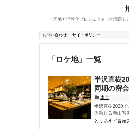
全国地方活性化プロジェクト！地元民し
お問い合わせ
サイトポリシー
「
ロケ地
」
一覧
半沢直樹2
同期の密
東京
半沢直樹202
遥演じる新山智美
とりあえず冒頭