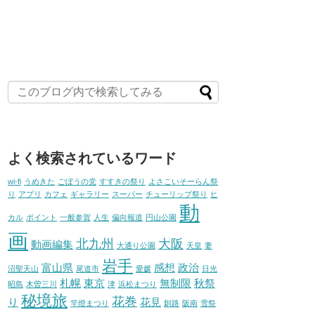
よく検索されているワード
wi-fi
うめきた
ごぼうの党
すすきの祭り
よさこいそーらん祭
り
アプリ
カフェ
ギャラリー
スーパー
チューリップ祭り
ヒ
動
カル
ポイント
一般参賀
人生
偏向報道
円山公園
画
北九州
大阪
動画編集
大通り公園
天皇
妻
岩手
富山県
感想
政治
沼聖天山
尾道市
愛媛
日光
札幌
東京
無制限
秋祭
昭島
木曽三川
津
浜松まつり
秘境旅
花巻
り
花見
竿燈まつり
釧路
阪南
雪祭