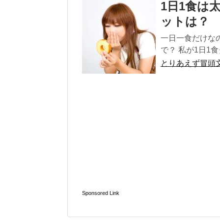
1日1食は
ットは？
一日一食だけな
で？ 私が1日1食ダ
とりあえず冒頭
Sponsored Link