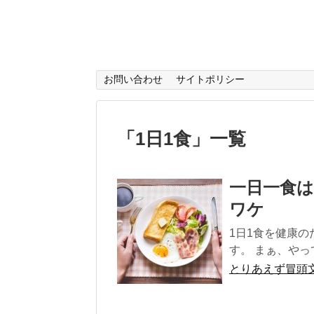
お問い合わせ
サイトポリシー
「
1日1食
」
一覧
一日一食
ワケ
1日1食を健康
す。 まぁ、やって
とりあえず冒頭