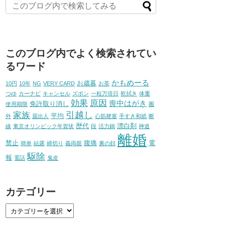
このブログ内でよく検索されてい
るワード
かもめーる
お歳暮
10円
10年
NG
VERY CARD
お茶
つゆ
カーナビ
キャンセル
ズボン
一粒万倍日
乾拭き
体重
効果
原因
喪中はがき
免許取り消し
使用期限
圏
引越し
家族
平均
外
届出人
心筋梗塞
手すき和紙
断
歴代
漂白剤
線
東京オリンピック年賀状
段
活力鍋
神道
離婚
禁止
腹痛
電
簡単
結露
締切り
義両親
裏の顔
駆除
報
電話
鬼皮
カテゴリー