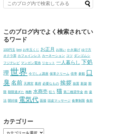
このブログ内でよく検索されてい
るワード
お正月
100円玉
bmi
お年玉くじ
お祝い
かき揚げ
ゆで方
オクラ茶
カフェインレス
カーネーション
コツ
ダンゴムシ
下処
一人暮らし
フジテレビ
マンガン電池
リセット
世界
口
理
今でしょ講座
保革クリーム
倍率
参観
臭
名前
挨拶
天満宮
幕府
必要なもの
放置
新築
期
猫
水商売
限
期限過ぎた
梅酢
狂う
第二種奨学金
肉
違
電気代
法
開封後
面接
頭皮マッサージ
食事制限
食前
カテゴリー