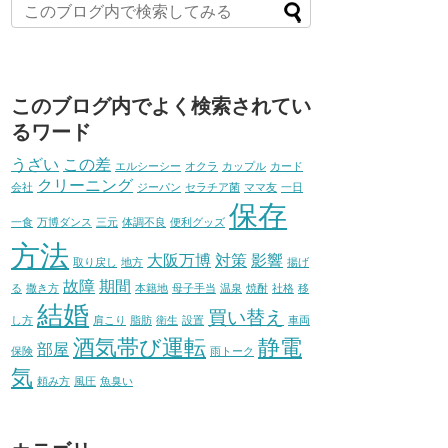
このブログ内でよく検索されてい
るワード
うざい
この差
エルシーシー
オクラ
カップル
カード
クリーニング
会社
ジーパン
セラチア菌
ママ友
一日
保存
一食
万博ダンス
三元
体調不良
便利グッズ
方法
大阪万博
対策
影響
取り戻し
地方
揚げ
故障
期間
る
撒き方
本籍地
母子手当
温泉
焼酎
社格
移
結婚
買い替え
し方
肩こり
脂肪
衛生
設置
車両
酒気帯び運転
静電
部屋
保険
雨トーク
気
頼み方
風圧
魚臭い