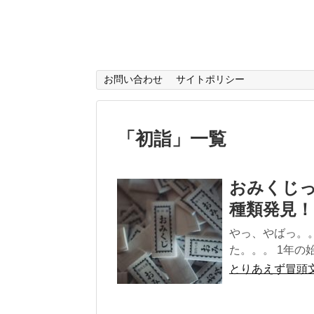
お問い合わせ
サイトポリシー
「
初詣
」
一覧
おみくじ
種類発見！
やっ、やばっ。
た。。。 1年の始ま
とりあえず冒頭