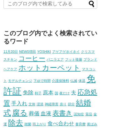
このブログ内でよく検索されてい
るワード
11月20日
NEWS増田
YOSHIKI
アゲアゲホイホイ
クリスマ
コーヒー
スチキン
バニラエア
フット後藤
ブランド
ホットカーペット
ヘアケア
マスコッ
免
ト
モデルチェンジ
下ゆで時間
介護保険料
仏滅
体温
許証
応急処
免除
原本
夫
利子
国
夜だけ
結婚
置
手入れ
文例
浸漬
神経障害
祟り
節分
式
腐る
表書き
葬儀
血液
認知症
賞品
金
除去
食べ合わせ
運
雑菌
雨上がり
養育費
黄ばみ